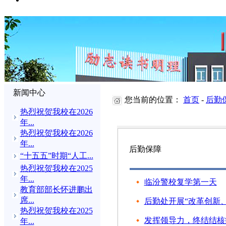
新闻中心
您当前的位置：
首页
-
后勤
热烈祝贺我校在2026
年...
热烈祝贺我校在2026
年...
后勤保障
“十五五”时期“人工...
热烈祝贺我校在2025
年...
临汾警校复学第一天
教育部部长怀进鹏出
席...
后勤处开展“改革创新
热烈祝贺我校在2025
发挥领导力，终结结核
年...